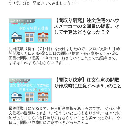
す！笑 では、早速いってみましょう！ ...
【間取り研究】注文住宅のハウ
100_家を建てるまで
スメーカーの２回目の提案。そ
して予算はどうなった？？
先日間取り提案（２回目）を受けましたので、ブログ更新！ ①希
望間取りを伝える⇨②１回目の間取り提案・修正案を伝える⇨③２
回目の間取り提案（⇦今ココ） おさらい：これまでの経緯 さて、
まずはこれまでのおさらいです。 ...
【間取り決定】注文住宅の間取
130_間取り研究
り作成時に注意すべき5つのこと
最終間取りに至るまで、色々紆余曲折があるものです。 それが注
文住宅の醍醐味でもあり、悩ましいところもあります。 様々な制
約がありこちらの意図通りにはならないことも多かったです。 今
日は、間取り作成時に注意すべきだったこと...