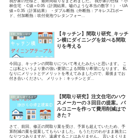
我が家の仕様と、最終間取りをまとめました。 我が家の仕様 ・小
林住宅 ・C値＝0.05（計測結果。嘘のような本当の数字！） ・UA
値＝0.35（計算結果） ・ダブル断熱（外断熱：アキレスZ1ボー
ド、付加断熱：吹付発泡ウレタンフォー...
【キッチン】間取り研究_キッチ
130_間取り研究
ン横にダイニングを並べる間取
りを考える
今回は、キッチンの間取りについて考えたみたいと思います。 こ
こは私というより妻の強い要望による間取り希望になります。 私
なりにメリットとデメリットを考えてみましたので、最後までお
付き合いください。 メリット：キッチンとダ...
【間取り研究】注文住宅のハウ
100_家を建てるまで
スメーカーの３回目の提案。バ
ルコニーを作って費用削減はで
きた？
さて、前回、修正の間取り案を受け、予算も超えていたため、予
算削減の案を提案してもらいました。 もうただのわがまま施主に
なりつつありますが、遠慮することはありません。 言いまくりま